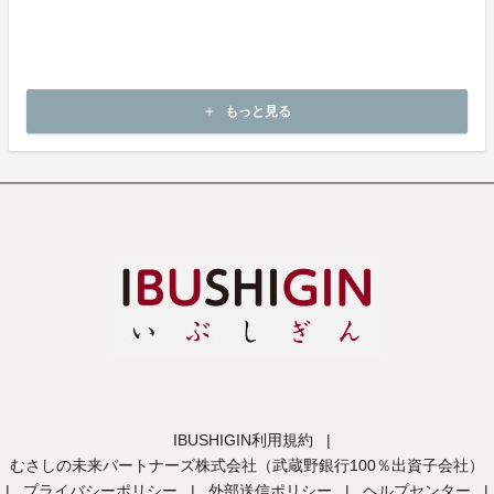
問い合わせフォームにてお問い合わせ下さい。
・申し込まれた商品と異なる商品が届いた場合
・商品が汚れている、または破損している場合
上記理由による不良品は、
商品到着後14日以内に起案者までご連絡いただいた後、
もっと見る
add
起案者から対応方法をお客様宛にご連絡致します。
IBUSHIGIN利用規約
|
むさしの未来パートナーズ株式会社（武蔵野銀行100％出資子会社）
|
プライバシーポリシー
|
外部送信ポリシー
|
ヘルプセンター
|