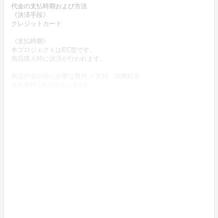
代金の支払時期および方法
《決済手段》
クレジットカード
《支払時期》
本プロジェクトはEC型です。
商品購入時に決済が行われます。
商品代金以外に必要な費用 ／送料、消費税等
送料無料 (商品代金に含む)
返品の取扱条件／返品期限、返品時の送料負担または解約や退会条
件
《返品の取扱い条件》
輸送による商品の破損および発送ミスがあった場合のみ返品可。
商品到着後14日以内に起案者までご連絡いただいた後、
起案者から連絡のある返送先へご返送下さい。
上記返品条件に該当しないお客様都合のキャンセルはお受けしてお
りません。
不良品の取扱条件
商品受取時に必ず商品の確認をお願いいたします。
商品には万全を期しておりますが、万が一下記のような場合にはお