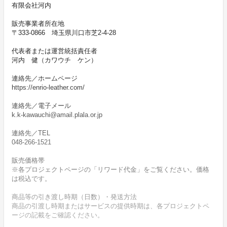
有限会社河内
販売事業者所在地
〒333-0866 埼玉県川口市芝2-4-28
代表者または運営統括責任者
河内 健（カワウチ ケン）
連絡先／ホームページ
https://enrio-leather.com/
連絡先／電子メール
k.k-kawauchi@amail.plala.or.jp
連絡先／TEL
048-266-1521
販売価格帯
※各プロジェクトページの「リワード代金」をご覧ください。価格
は税込です。
商品等の引き渡し時期（日数）・発送方法
商品の引渡し時期またはサービスの提供時期は、各プロジェクトペ
ージの記載をご確認ください。