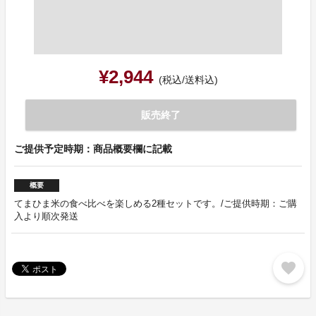
¥2,944
(税込/送料込)
販売終了
ご提供予定時期：商品概要欄に記載
概要
てまひま米の食べ比べを楽しめる2種セットです。/ご提供時期：ご購
入より順次発送
favorite