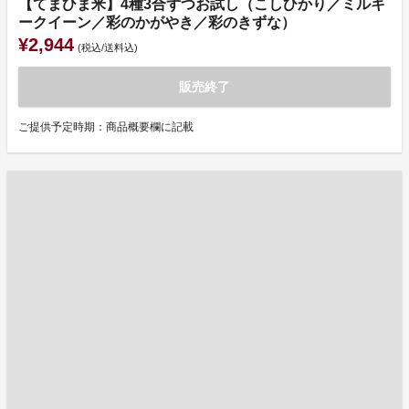
【てまひま米】4種3合ずつお試し（こしひかり／ミルキ
ークイーン／彩のかがやき／彩のきずな）
¥2,944
(税込/送料込)
販売終了
ご提供予定時期：商品概要欄に記載