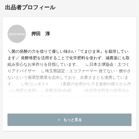
出品者プロフィール
押田 淳
＼菌の発酵の力を借りて優しい味わい『てまひま米』を栽培してい
ます／ 発酵堆肥を活用することで化学肥料を使わず、減農薬にも取
組み安心なお米作りを目指しています。 ∟日本土壌協会：土づく
りアドバイザー ∟埼玉県認定：エコファーマー 捨てない・燃やさ
ないという循環型農業を志向しており、企業さまとも連携していま
す。 ∟lfcコンポスト （家庭の台所がらでる食材の残りから作
った堆肥を使用） ∟発酵温浴nifu様 （奈良県吉野産の使用済み
ひのきパウダーを再利用） 久喜市ふるさと納税返礼品に選定されて
います。
もっと見る
add