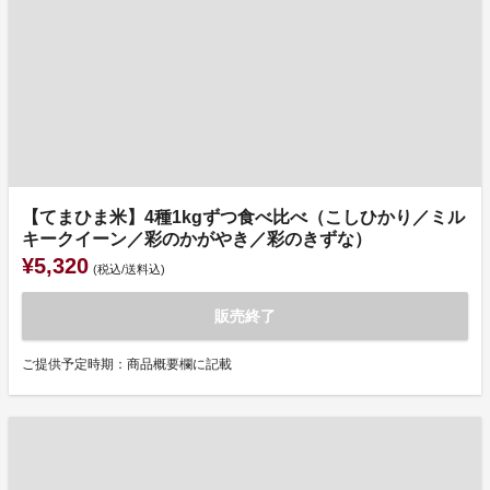
【てまひま米】4種1kgずつ食べ比べ（こしひかり／ミル
キークイーン／彩のかがやき／彩のきずな）
¥5,320
(税込/送料込)
販売終了
ご提供予定時期：商品概要欄に記載