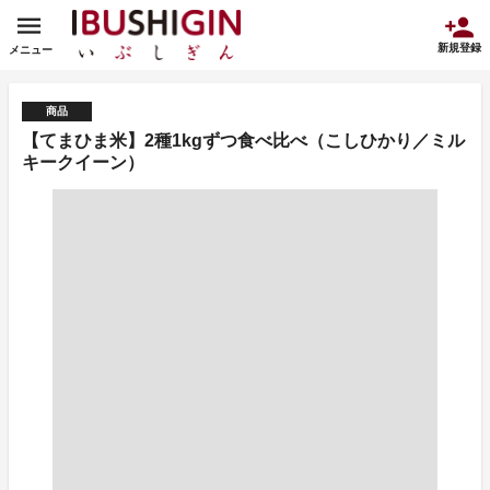
新規登録
メニュー
商品
【てまひま米】2種1kgずつ食べ比べ（こしひかり／ミル
キークイーン）