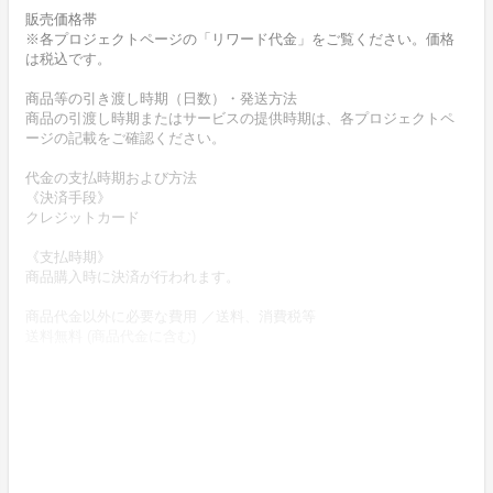
販売価格帯
※各プロジェクトページの「リワード代金」をご覧ください。価格
は税込です。
商品等の引き渡し時期（日数）・発送方法
商品の引渡し時期またはサービスの提供時期は、各プロジェクトペ
ージの記載をご確認ください。
代金の支払時期および方法
《決済手段》
クレジットカード
《支払時期》
商品購入時に決済が行われます。
商品代金以外に必要な費用 ／送料、消費税等
送料無料 (商品代金に含む)
返品の取扱条件／返品期限、返品時の送料負担または解約や退会条
件
《返品の取扱い条件》
輸送による商品の破損および発送ミスがあった場合のみ返品可。
商品到着後7日以内に起案者までご連絡いただいた後、