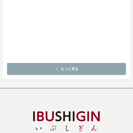
出品者から連絡のある返送先へご返送下さい。
上記返品条件に該当しないお客様都合のキャンセルはお受けしてお
りません。
不良品の取扱条件
商品受取時に必ず商品の確認をお願いいたします。
商品には万全を期しておりますが、万が一下記のような場合にはお
問い合わせフォームにてお問い合わせ下さい。
・申し込まれた商品と異なる商品が届いた場合
・商品が汚れている、または破損している場合
上記理由による不良品は、
商品到着後7日以内に起案者までご連絡いただいた後、
もっと見る
add
出品者から対応方法をお客様宛にご連絡致します。