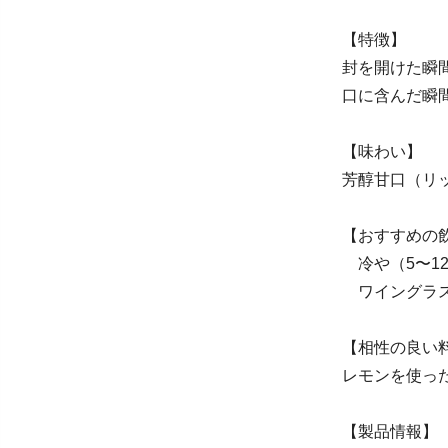
【特徴】
封を開けた瞬
口に含んだ瞬
【味わい】
芳醇甘口（リ
【おすすめの
冷や（5〜1
ワイングラス
【相性の良い
レモンを使っ
【製品情報】