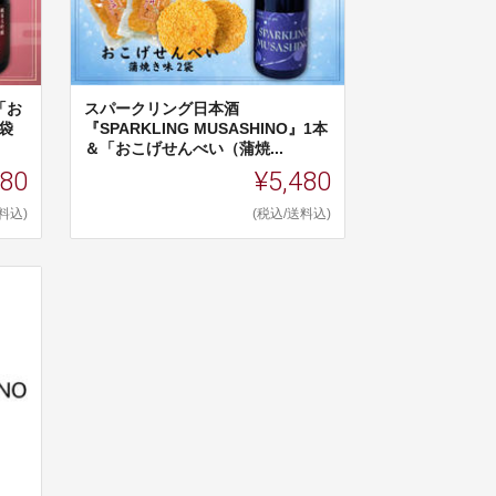
「お
スパークリング日本酒
袋
『SPARKLING MUSASHINO』1本
＆「おこげせんべい（蒲焼...
280
¥5,480
料込)
(税込/送料込)