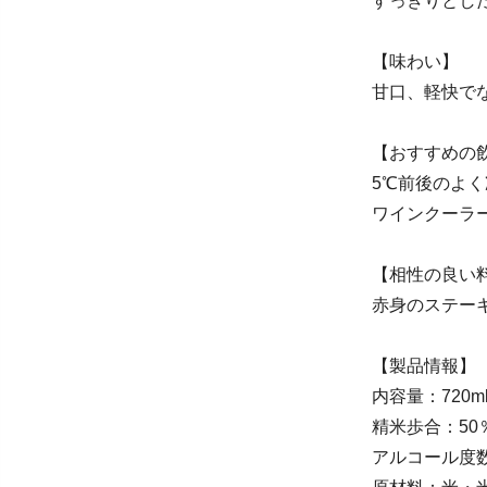
すっきりとし
【味わい】
甘口、軽快で
【おすすめの
5℃前後のよ
ワインクーラ
【相性の良い
赤身のステー
【製品情報】
内容量：720m
精米歩合：5
アルコール度数