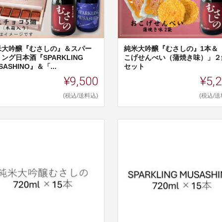
米大吟醸『むさしの』＆スパー
純米大吟醸『むさしの』1本＆
ング日本酒『SPARKLING
こげせんべい（蒲焼き味）」２
SASHINO』＆「...
セット
¥9,500
¥5,
(税込/送料込)
(税込/送