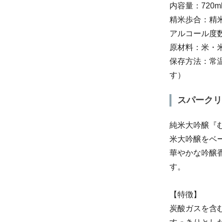
内容量：720m
精米歩合：精
アルコール度数
原材料：米・
保存方法：常
す）
スパークリン
純米大吟醸『
米大吟醸をベ
華やかな吟醸
す。
【特徴】
炭酸ガスを含