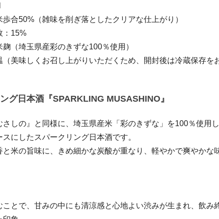
l
米歩合50%（雑味を削ぎ落としたクリアな仕上がり）
：15%
米麹（埼玉県産彩のきずな100％使用）
温（美味しくお召し上がりいただくため、開封後は冷蔵保存を
グ日本酒『SPARKLING MUSASHINO』
むさしの』と同様に、埼玉県産米「彩のきずな」を100％使用
ースにしたスパークリング日本酒です。
香と米の旨味に、きめ細かな炭酸が重なり、軽やかで爽やかな
むことで、甘みの中にも清涼感と心地よい渋みが生まれ、飲み