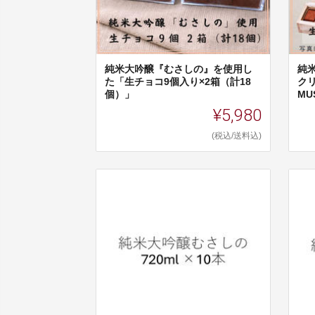
純米大吟醸『むさしの』を使用し
純
た「生チョコ9個入り×2箱（計18
クリ
個）」
MU
¥5,980
(税込/送料込)