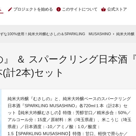
プロジェクトを始める
このサイトについて
公式ストア
100%使用！純米大吟醸むさしの＆SPARKLING MUSASHINO
純米大吟醸『むさしの
chevron_right
 ＆ スパークリング日本酒『SP
本(計2本)セット
純米大吟醸『むさしの』と、純米大吟醸ベースのスパークリング
日本酒『SPARKLING MUSASHINO』各720ml１本（計2本）セ
ット【純米大吟醸むさしの】特徴：芳醇甘口／精米歩合：50%／
アルコール分：15度／原材料：米（埼玉県産）、米こうじ（埼玉
県産）／日本酒度：-10／アミノ酸：1.0／酸度：
1.5【SPARKLING MUSASHINO】特徴：甘口、軽快で滑らか／