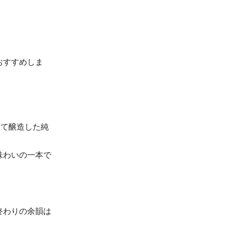
おすすめしま
して醸造した純
味わいの一本で
終わりの余韻は