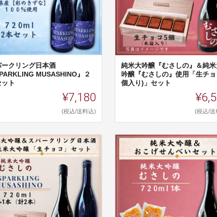
パークリング日本酒
純米大吟醸『むさしの』＆純米
PARKLING MUSASHINO』２
吟醸『むさしの』使用「生チョコ
セット
個入り)」セット
¥7,180
¥6,
(税込/送料込)
(税込/送