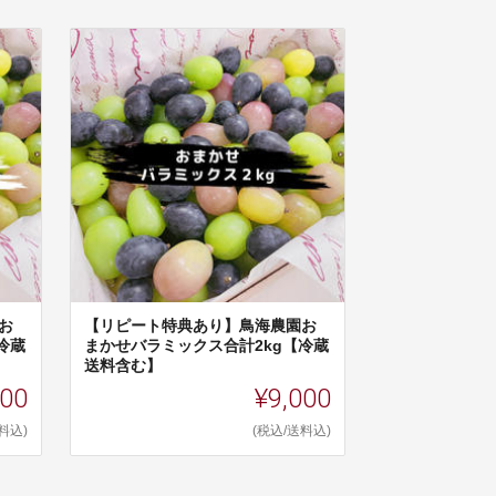
お
【リピート特典あり】鳥海農園お
冷蔵
まかせバラミックス合計2kg【冷蔵
送料含む】
500
¥9,000
料込)
(税込/送料込)