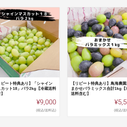
リピート特典あり】「シャイン
【リピート特典あり】鳥海農園
スカット18」バラ2kg【冷蔵送料
まかせバラミックス合計1kg【
む】
送料含む】
¥9,000
¥5,
(税込/送料込)
(税込/送