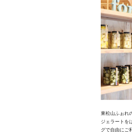
東松山ふぉれ
ジェラートを
グで自由にご