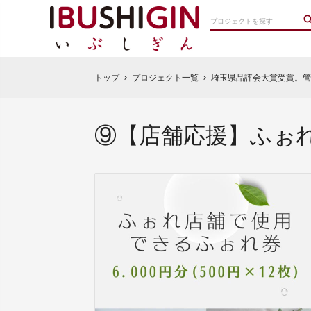
トップ
プロジェクト一覧
埼玉県品評会大賞受賞。管理
chevron_right
chevron_right
⑨【店舗応援】ふぉれ