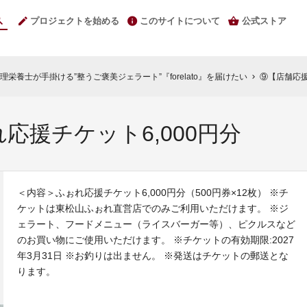
プロジェクトを始める
このサイトについて
公式ストア
栄養士が手掛ける”整うご褒美ジェラート”『forelato』を届けたい
⑨【店舗応援
chevron_right
応援チケット6,000円分
＜内容＞ふぉれ応援チケット6,000円分（500円券×12枚） ※チ
ケットは東松山ふぉれ直営店でのみご利用いただけます。 ※ジ
ェラート、フードメニュー（ライスバーガー等）、ピクルスなど
のお買い物にご使用いただけます。 ※チケットの有効期限:2027
年3月31日 ※お釣りは出ません。 ※発送はチケットの郵送とな
ります。