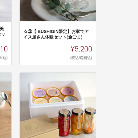
美
☆③【IBUSHIGIN限定】お家でア
セッ
イス屋さん体験セット(金ごま)
910
¥5,200
料込)
(税込/送料込)