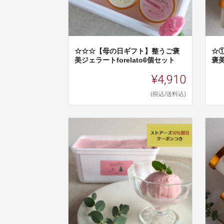
☆☆☆【母の日ギフト】整うご褒
☆①
美ジェラートforelato6個セット
褒
¥4,910
(税込/送料込)