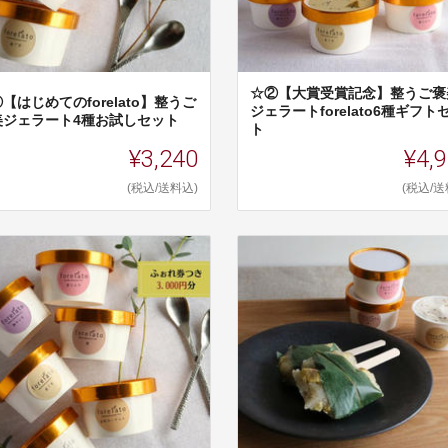
☆②【大賞受賞記念】整うご褒
【はじめてのforelato】整うご
ジェラートforelato6種ギフト
美ジェラート4種お試しセット
ト
¥3,240
¥4,
(税込/送料込)
(税込/送