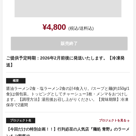
¥4,800
(税込/送料込)
販売終了
ご提供予定時期：2026年2月前後に発送いたします。【冷凍発
送】
概要
醤油ラーメン2食・塩ラーメン2食の計4食入り。/スープと麺(約150g/1
食)は個包装。トッピングとしてチャーシュー1枚・メンマをおつけし
ます。【調理方法】湯煎後お召し上がりください。【賞味期限】冷凍
保存で2週間
プロジェクト名
プロジェクトを見る
arrow_forward
【今回だけの特別企画！！】行列必至の人気店『麺処 青野』のラーメ