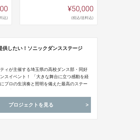
000
¥50,000
料込)
(税込/送料込)
提供したい！ソニックダンスステージ
シティが主催する埼玉県の高校ダンス部・同好
ンスイベント！ 「大きな舞台に立つ感動を経
ちにプロの生演奏と照明を備えた最高のステー
んに自由に創造し、楽しんでパフォーマンスを
く「発表会形式」としています。
プロジェクトを見る