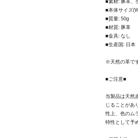
■素材: 豚革、
■本体サイズ(W×
■質量: 50g
■材質: 豚革
■金具: なし
■生産国: 日本
※天然の革で
■ご注意■
当製品は天然
じることがあ
性上、色のム
特性として予