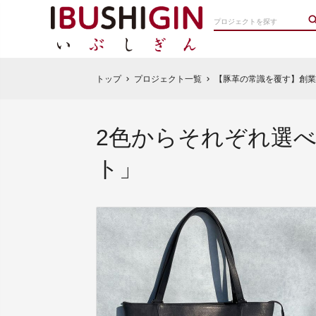
トップ
プロジェクト一覧
【豚革の常識を覆す】創業
chevron_right
chevron_right
2色からそれぞれ選
ト」