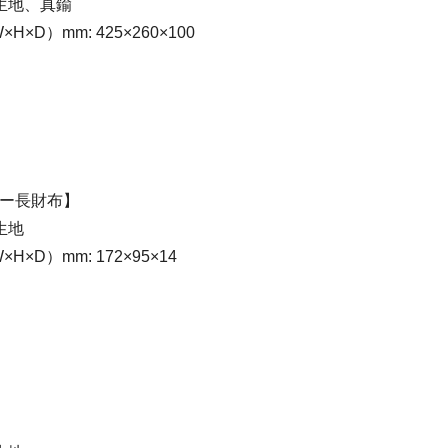
、生地、真鍮
H×D）mm: 425×260×100
ナー長財布】
生地
H×D）mm: 172×95×14