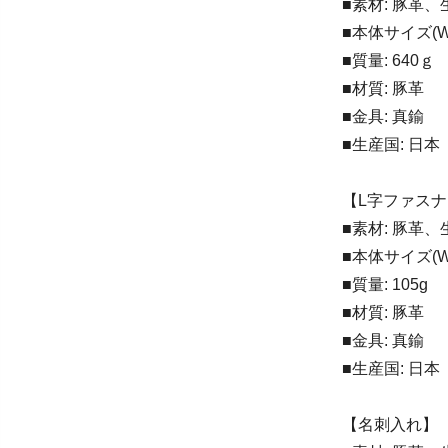
■素材: 豚革
■本体サイズ(W×
■質量: 640ｇ
■材質: 豚革
■金具: 真鍮
■生産国: 日本
【L字ファス
■素材: 豚革、
■本体サイズ(W×
■質量: 105g
■材質: 豚革
■金具: 真鍮
■生産国: 日本
【名刺入れ】