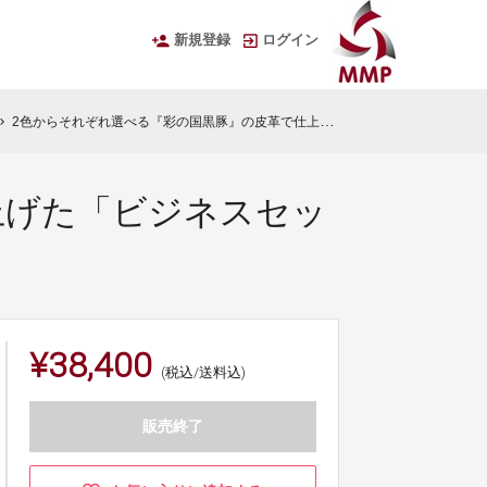
新規登録
ログイン
2色からそれぞれ選べる『彩の国黒豚』の皮革で仕上げた「ビジネスセット」
ron_right
上げた「ビジネスセッ
¥38,400
(税込/送料込)
販売終了