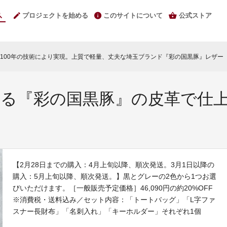
プロジェクトを始める
このサイトについて
公式ストア
100年の技術により実現。上質で軽量、丈夫な埼玉ブランド『彩の国黒豚』レザー
chev
べる『彩の国黒豚』の皮革で仕
【2月28日までの購入：4月上旬以降、順次発送。3月1日以降の
購入：5月上旬以降、順次発送。】黒とグレーの2色から1つお選
びいただけます。［一般販売予定価格］46,090円の約20%OFF
※消費税・送料込み／セット内容：「トートバッグ」「L字ファ
スナー長財布」「名刺入れ」「キーホルダー」それぞれ1個