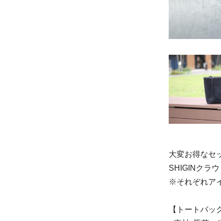
大変お得なセッ
SHIGINク
※それぞれア
【トートバッ