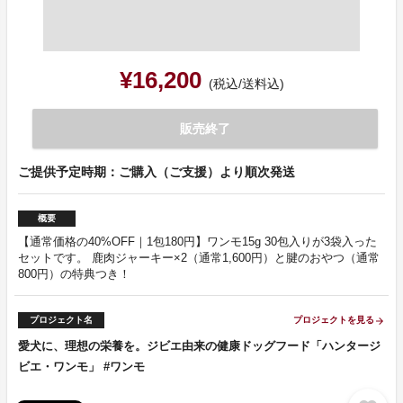
¥16,200
(税込/送料込)
販売終了
ご提供予定時期：ご購入（ご支援）より順次発送
概要
【通常価格の40%OFF｜1包180円】ワンモ15g 30包入りが3袋入った
セットです。 鹿肉ジャーキー×2（通常1,600円）と腱のおやつ（通常
800円）の特典つき！
プロジェクト名
プロジェクトを見る
arrow_forward
愛犬に、理想の栄養を。ジビエ由来の健康ドッグフード「ハンタージ
ビエ・ワンモ」 #ワンモ