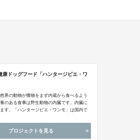
健康ドッグフード「ハンタージビエ・ワ
自然界の動物が獲物をまず内蔵から食べるよう
栄養のある食事は野生動物の内臓です。内臓に
います。「ハンタージビエ・ワンモ」は国内で
、ヒューマングレードの国内工場で製造した、
ペースト状で赤ちゃん犬からシニア犬まで食べ
プロジェクトを見る
こでも与えやすいので愛犬にぜひお試しくださ