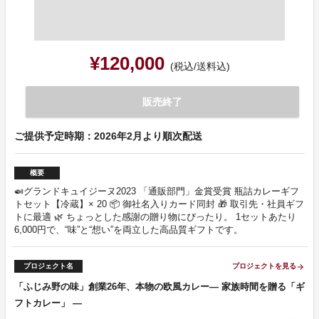
¥120,000
(税込/送料込)
販売終了
ご提供予定時期：2026年2月より順次配送
概要
🍛グランドキュイジーヌ2023 「通販部門」金賞受賞 瓶詰カレーギフ
トセット【冷蔵】× 20 📦 御社名入りカード同封 🎁 取引先・社員ギフ
トに最適 🌿 ちょっとした感謝の贈り物にぴったり。 1セットあたり
6,000円で、“味”と“想い”を両立した高品質ギフトです。
プロジェクト名
プロジェクトを見る
arrow_forward
「ふじみ野の味」創業26年、本物の欧風カレー― 家族時間を贈る「ギ
フトカレー」 ―