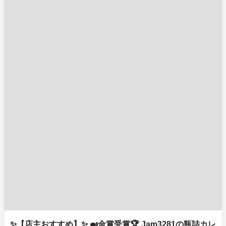
✨【店主おすすめ】✨ 🍛金賞受賞🏆 Jam3281の瓶詰カレ