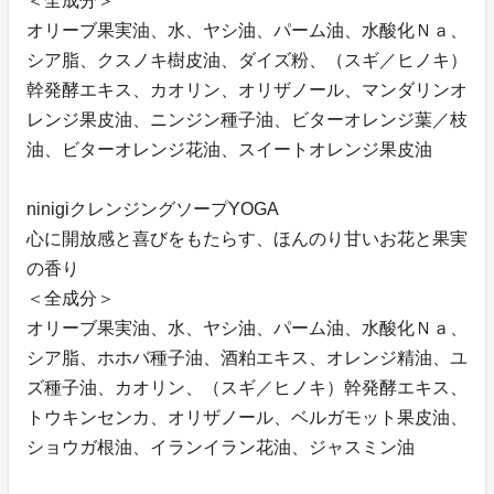
＜全成分＞
オリーブ果実油、水、ヤシ油、パーム油、水酸化Ｎａ、
シア脂、クスノキ樹皮油、ダイズ粉、（スギ／ヒノキ）
幹発酵エキス、カオリン、オリザノール、マンダリンオ
レンジ果皮油、ニンジン種子油、ビターオレンジ葉／枝
油、ビターオレンジ花油、スイートオレンジ果皮油
ninigiクレンジングソープYOGA
心に開放感と喜びをもたらす、ほんのり甘いお花と果実
の香り
＜全成分＞
オリーブ果実油、水、ヤシ油、パーム油、水酸化Ｎａ、
シア脂、ホホバ種子油、酒粕エキス、オレンジ精油、ユ
ズ種子油、カオリン、（スギ／ヒノキ）幹発酵エキス、
トウキンセンカ、オリザノール、ベルガモット果皮油、
ショウガ根油、イランイラン花油、ジャスミン油