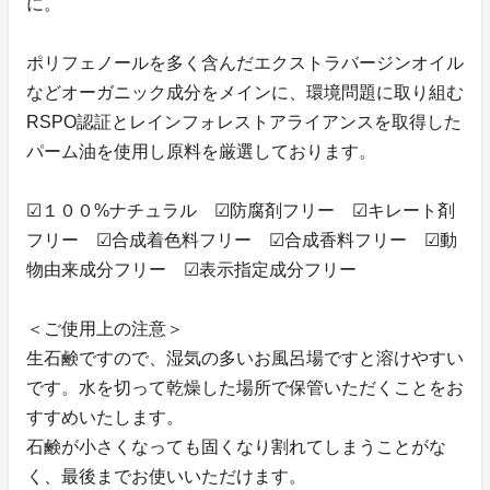
に。
ポリフェノールを多く含んだエクストラバージンオイル
などオーガニック成分をメインに、環境問題に取り組む
RSPO認証とレインフォレストアライアンスを取得した
パーム油を使用し原料を厳選しております。
☑１００%ナチュラル ☑防腐剤フリー ☑キレート剤
フリー ☑合成着色料フリー ☑合成香料フリー ☑動
物由来成分フリー ☑表示指定成分フリー
＜ご使用上の注意＞
生石鹸ですので、湿気の多いお風呂場ですと溶けやすい
です。水を切って乾燥した場所で保管いただくことをお
すすめいたします。
石鹸が小さくなっても固くなり割れてしまうことがな
く、最後までお使いいただけます。