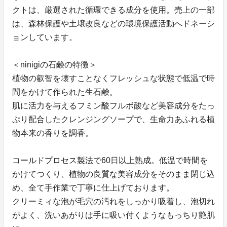
クトは、厳選された循環できる成分を使用。売上の一部
は、森林保護や土壌改良などの環境保護活動へドネーシ
ョンしています。
＜ninigiの石鹸の特徴＞
植物の叡智を壊すことなくフレッシュな状態で低温で時
間をかけて作られた生石鹸。
肌に活力を与えるフミン酸フルボ酸など美容成分をたっ
ぷり配合したクレンジングソープで、生命力あふれる植
物本来の香りを調香。
コールドプロセス製法で60日以上熟成。低温で時間を
かけてつくり、植物の良質な美容成分をそのまま閉じ込
め、全て手作業で丁寧に仕上げております。
クリーミィな泡が毛穴の汚れをしっかり吸着し、泡切れ
がよく、洗いあがりは手に吸い付くようなもっちり艶肌