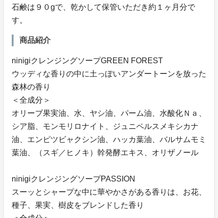
石鹸は９０gで、乾かして保管いただき約１ヶ月分で
す。
商品紹介
ninigiクレンジングソープGREEN FOREST
ウッディな香りの中に土っぽいアンダートーンを放った
森林の香り
＜全成分＞
オリーブ果実油、水、ヤシ油、パーム油、水酸化Ｎａ、
シア脂、モンモリロナイト、ジュニペルスメキシカナ
油、エンピツビャクシン油、ハッカ葉油、バルサムモミ
葉油、（スギ／ヒノキ）幹発酵エキス、オリザノール
ninigiクレンジングソープPASSION
スーッとシャープな中に華やかさがある香りは、お花、
種子、果実、樹皮をブレンドした香り