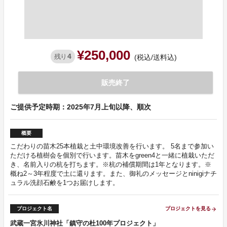
¥250,000
4
残り
(税込/送料込)
販売終了
ご提供予定時期：2025年7月上旬以降、順次
概要
こだわりの苗木25本植栽と土中環境改善を行います。 5名まで参加い
ただける植樹会を個別で行います。苗木をgreen4と一緒に植栽いただ
き、名前入りの杭を打ちます。※杭の補償期間は1年となります。※
概ね2～3年程度で土に還ります。また、御礼のメッセージとninigiナチ
ュラル洗顔石鹸を1つお届けします。
プロジェクト名
プロジェクトを見る
arrow_forward
武蔵一宮氷川神社「鎮守の杜100年プロジェクト」