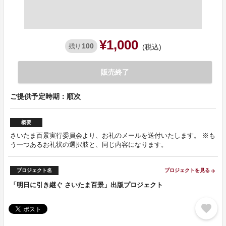
¥1,000
100
残り
(税込)
販売終了
ご提供予定時期：順次
概要
さいたま百景実行委員会より、お礼のメールを送付いたします。 ※も
う一つあるお礼状の選択肢と、同じ内容になります。
プロジェクト名
プロジェクトを見る
arrow_forward
「明日に引き継ぐ さいたま百景」出版プロジェクト
favorite