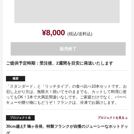
¥8,000
(税込/送料込)
販売終了
ご提供予定時期：受注後、2週間を目安に発送いたします
概要
「スタンダード」と「リッチタイプ」の食べ比べ10本セットです。お
召し上がり方は、無限大！焼いてそのままでも、カットして料理に使
ってもOK！1本で大満足間違いなしです。ご家庭だけでなく、バーベ
キューや贈り物にもどうぞ！フランクは、冷凍でお届けします。
プロジェクト名
プロジェクトを見る
arrow_forward
30cm越え⁉︎ 鳩ヶ谷発、特製フランクが自慢のジューシーなホットドッ
グ