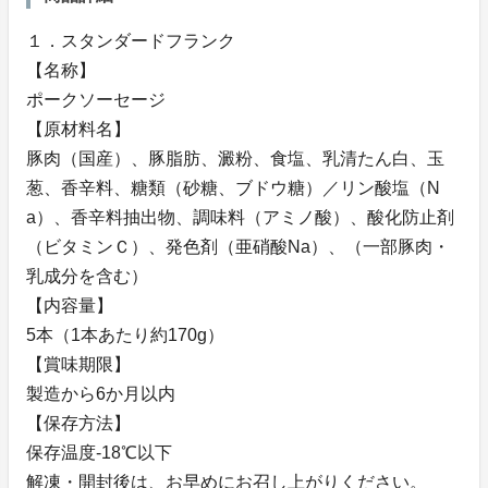
１．スタンダードフランク
【名称】
ポークソーセージ
【原材料名】
豚肉（国産）、豚脂肪、澱粉、食塩、乳清たん白、玉
葱、香辛料、糖類（砂糖、ブドウ糖）／リン酸塩（N
a）、香辛料抽出物、調味料（アミノ酸）、酸化防止剤
（ビタミンＣ）、発色剤（亜硝酸Na）、（一部豚肉・
乳成分を含む）
【内容量】
5本（1本あたり約170g）
【賞味期限】
製造から6か月以内
【保存方法】
保存温度-18℃以下
解凍・開封後は、お早めにお召し上がりください。