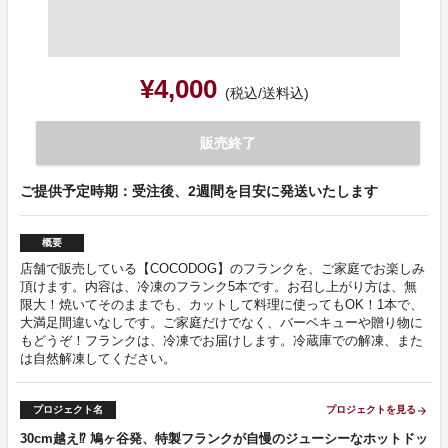
¥4,000
(税込/送料込)
販売終了
ご提供予定時期：受注後、2週間を目安に発送いたします
概要
店舗で販売している【COCODOG】のフランクを、ご家庭でお楽しみ
頂けます。内容は、冷凍のフランク5本です。お召し上がり方は、無
限大！焼いてそのままでも、カットして料理に使ってもOK！1本で、
大満足間違いなしです。ご家庭だけでなく、バーベキューや贈り物に
もどうぞ！フランクは、冷凍でお届けします。冷蔵庫での解凍、また
は自然解凍してください。
プロジェクト名
プロジェクトを見る
arrow_forward
30cm越え⁉︎ 鳩ヶ谷発、特製フランクが自慢のジューシーなホットドッ