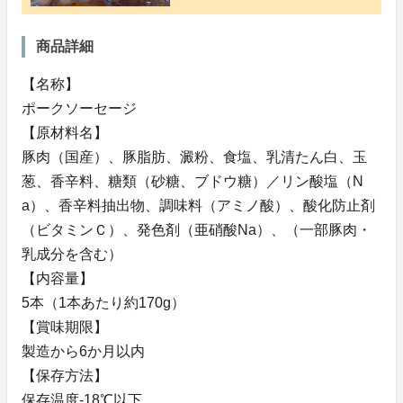
商品詳細
【名称】
ポークソーセージ
【原材料名】
豚肉（国産）、豚脂肪、澱粉、食塩、乳清たん白、玉
葱、香辛料、糖類（砂糖、ブドウ糖）／リン酸塩（N
a）、香辛料抽出物、調味料（アミノ酸）、酸化防止剤
（ビタミンＣ）、発色剤（亜硝酸Na）、（一部豚肉・
乳成分を含む）
【内容量】
5本（1本あたり約170g）
【賞味期限】
製造から6か月以内
【保存方法】
保存温度-18℃以下