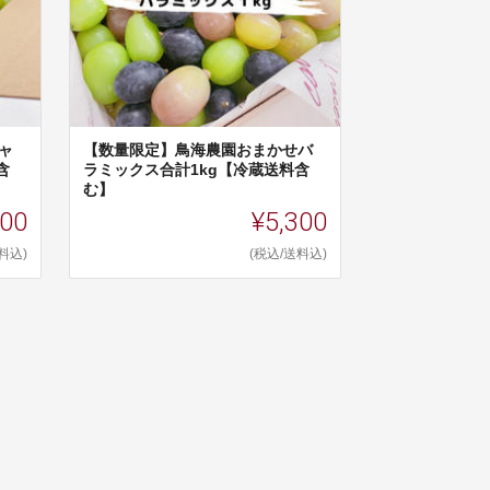
ャ
【数量限定】鳥海農園おまかせバ
含
ラミックス合計1kg【冷蔵送料含
む】
100
¥5,300
料込)
(税込/送料込)