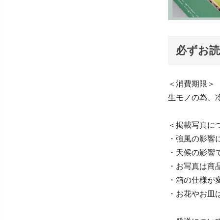
必ずお
＜消費期限＞
生モノの為、
＜掲載写真に
・強風の影響
・天候の影響
・お写真は商
・箱の仕様が
・お花やお皿