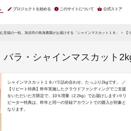
プロジェクトを始める
このサイトについて
公式ストア
む至福の一粒。加須市の鳥海農園がお届けする「シャインマスカット１８」
【リ
chevron_right
バラ・シャインマスカット2k
シャインマスカット１８バラ詰め合わせ、たっぷり2kgです。 ／
【リピート特典】昨年実施したクラウドファンディングでご支援
をいただいた方限定で、10％増量（2.2kg）でお届けします♪※リ
ピーター特典は、昨年と同一の登録アカウントでの購入が対象と
なります。