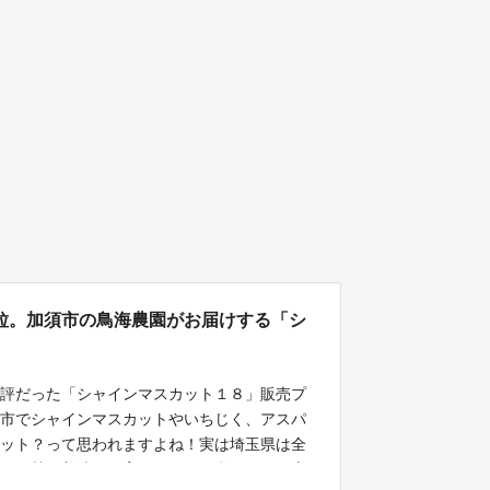
粒。加須市の鳥海農園がお届けする「シ
好評だった「シャインマスカット１８」販売プ
須市でシャインマスカットやいちじく、アスパ
カット？って思われますよね！実は埼玉県は全
浴びて甘く美味しく育つんです。私たちが一房