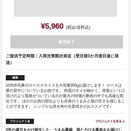
¥5,960
(税込/送料込)
販売終了
ご提供予定時期：入荷次第順次発送（受注後3か月後目途に発
送）
概要
武州赤毛豚のローススライスを大容量900gお届けします！ ロースは
豚の背中についているお肉です。 肉質のキメが細かく、背脂という口
溶けのより脂身がついているのが最大の特徴の豚肉の中でも高級な部
位です。 ほかのお肉の部位よりも赤身のうまみと脂の甘さを感じるこ
とができます。 シンプルな焼き肉や生姜焼きがおススメです♪
プロジェクト名
プロジェクトを見る
arrow_forward
5年の歳月をかけ誕生した、うまみ凝縮、脂とろける豚肉をお届けし