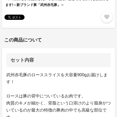
ます!～新ブランド豚「武州赤毛豚」～
favorite
この商品について
セット内容
武州赤毛豚のローススライスを大容量900gお届けしま
す！
ロースは豚の背中についているお肉です。
肉質のキメが細かく、背脂という口溶けのより脂身がつ
いているのが最大の特徴の豚肉の中でも高級な部位で