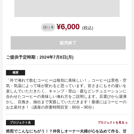
¥6,000
4
残り
(税込)
販売終了
ご提供予定時期：2024年7月8日(月)
概要
「外で淹れて飲むコーヒーは格別に美味しい！」コーヒーは景色・空
気・気温によって味が変わると思っています。皆さまにもその違いを
楽しんでいただきたく、キャンプ・登山・庭などシチュエーションに
合わせたコーヒーの美味しい淹れ方をご説明します。豆選びから湯沸
かし、豆挽き、抽出まで実践していただきます！最後にはコーヒーの
お土産付き！（講座の所要時間目安：60分～90分）
プロジェクト名
プロジェクトを見る
arrow_forward
焙煎でこんなにちがう！？仲良しオーナー夫婦が心を込めて作る、甘