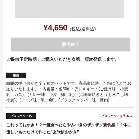
¥4,650
(税込/送料込)
販売終了
ご提供予定時期：ご購入いただき次第、順次発送します。
概要
白餅の揚げおかき全７種のセットです。商品量に適した箱に入れてお
送りいたします。・内容量：各60g ・アレルギー：(ごぼう味：小麦、
乳、カニ)、(カレー味：小麦、卵、乳)、(北海道焼きとうもろこし味：
小麦)、(チーズ味：乳、卵)、(ブラックペッパー味：豚肉)
プロジェクト名
プロジェクトを見る
arrow_forward
これっておかき！？一度食べたらやみつきのザクザク新食感！！体に
優しいものだけで作った”玄米餅おかき”