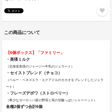
favorite
この商品について
【6個ボックス】「ファミリー」
・美瑛ミルク
（北海道美瑛のジャージー牛乳のジェラート）
・セイストブレンド（チョコ）
（ペルー・ベネズエラ・エクアドルのカカオをブレンドしたジェラ
ート）
・フレーズデボワ（ストロベリー）
（希少なヨーロッパ産の野苺と苺の甘酸っぱいシャーベット）
各種2個ずつ合計6個