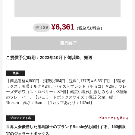
¥6,361
29
残り
(税込/送料込)
販売終了
ご提供予定時期：2023年10月下旬以降、発送
概要
【商品価格4,800円＋消費税384円＋送料1,177円＝6,361円】【6個ボ
ックス：美瑛ミルク✕2個、セイストブレンド（チョコ）✕2個、フレ
ーズデボワ（ストロベリー）✕2個】幅広い世代に親しみやすい3種類
のフレーバー。【ジェラートボックスサイズ：横22.5cm、縦：
15.5cm、高さ：9cm、【1カップあたり：132ml】
プロジェクト名
プロジェクトを見る
arrow_forward
世界大会優勝した瀧島誠士のブランドSeisteがお届けする、150個限
定のジェラートボックス