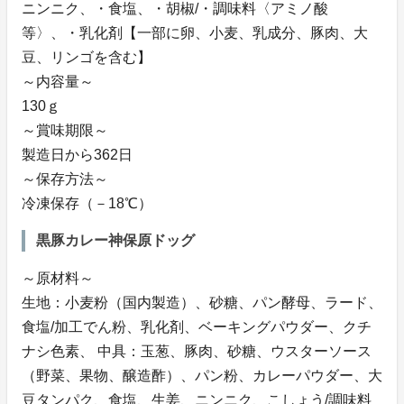
ニンニク、・食塩、・胡椒/・調味料〈アミノ酸
等〉、・乳化剤【一部に卵、小麦、乳成分、豚肉、大
豆、リンゴを含む】
～内容量～
130ｇ
～賞味期限～
製造日から362日
～保存方法～
冷凍保存（－18℃）
黒豚カレー神保原ドッグ
～原材料～
生地：小麦粉（国内製造）、砂糖、パン酵母、ラード、
食塩/加工でん粉、乳化剤、ベーキングパウダー、クチ
ナシ色素、 中具：玉葱、豚肉、砂糖、ウスターソース
（野菜、果物、醸造酢）、パン粉、カレーパウダー、大
豆タンパク、食塩、生姜、ニンニク、こしょう/調味料