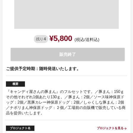
¥5,800
4
残り
(税込/送料込)
販売終了
ご提供予定時期：随時発送いたします。
概要
『キャンディ屋さんの豚まん』のフルセットです。／豚まん：150ｇ
その他それぞれ1個あたり130ｇ。／豚まん：2個／ソース味神保原ド
ッグ：2個／黒豚カレー神保原ドッグ：2個／しゃくしな豚まん：2個
／ナポリまん神保原ドッグ：２個／工場前の自販機で販売している商
品を提供いたします。
プロジェクト名
プロジェクトを見る
arrow_forward