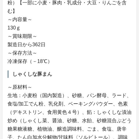
粉）【一部に小麦・豚肉・乳成分・大豆・りんごを含
む】
～内容量～
130ｇ
～賞味期限～
製造日から362日
～保存方法～
冷凍保存（－18℃）
しゃくしな豚まん
～原材料～
生地：小麦粉（国内製造）、砂糖、パン酵母、ラード、
食塩/加工でん粉、乳化剤、ベーキングパウダー、色素
（デキストリン、食用黄色４号）、餡：しゃくしな漬油
炒め（しゃくし菜、醤油、砂糖、水飴、砂糖混合ぶどう
糖果糖液糖、植物油、醸造調味料、ごま、食塩、唐辛
子、たん白加水分解物/甘味料〈ソルビトール〉、調味