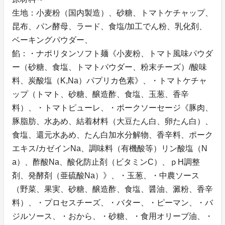
生地：小麦粉（国内製造）、砂糖、トマトケチャップ、
昆布、パン酵母、ラード、食塩/加工でん粉、乳化剤、
ベーキングパウダー、
餡：・ナポリタンソフト麺《小麦粉、トマト風味パウダ
ー（砂糖、食塩、トマトパウダー、粉末チーズ）/酸味
料、炭酸塩（K,Na）パプリカ色素》、・トマトケチャ
ップ（トマト、砂糖、醸造酢、食塩、玉葱、香辛
料）、・トマトピューレ、・ポークソーセージ《豚肉、
豚脂肪、水あめ、結着材料（大豆たん白、卵たん白）、
食塩、還元水あめ、たん白加水分解物、香辛料、ポーク
エキス/カゼインNa、調味料（有機酸等）リン酸塩（N
a）、酢酸Na、酸化防止剤（ビタミンC）、ｐH調整
剤、発酵剤（亜硫酸Na）》、・玉葱、・中農ソース
（野菜、果実、砂糖、醸造酢、食塩、醤油、澱粉、香辛
料）、・プロセスチーズ、・バター、・ピーマン、・バ
ジルソース、・おから、・砂糖、・食用オリーブ油、・