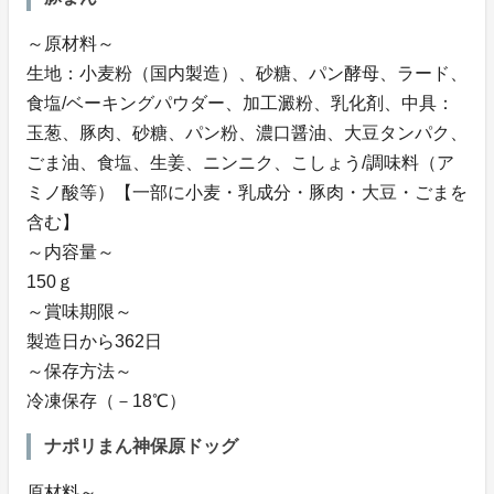
～原材料～
生地：小麦粉（国内製造）、砂糖、パン酵母、ラード、
食塩/ベーキングパウダー、加工澱粉、乳化剤、中具：
玉葱、豚肉、砂糖、パン粉、濃口醤油、大豆タンパク、
ごま油、食塩、生姜、ニンニク、こしょう/調味料（ア
ミノ酸等）【一部に小麦・乳成分・豚肉・大豆・ごまを
含む】
～内容量～
150ｇ
～賞味期限～
製造日から362日
～保存方法～
冷凍保存（－18℃）
ナポリまん神保原ドッグ
原材料～