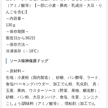
（アミノ酸等）【一部に小麦・豚肉・乳成分・大豆・り
んごを含む】
～内容量～
130ｇ
～保存期限～
製造日から362日
～保存方法～
冷凍保存（－18℃）
ソース味神保原ドッグ
～原材料～
生地：小麦粉（国内製造）、砂糖、パン酵母、ラード、
食塩/ベーキングパウダー、加工でん粉、乳化剤、 具：
玉葱、豚肉、ウスターソース（野菜、果物、醸造酢）、
砂糖、パン粉、大豆タンパク、食塩、生姜、ニンニク、
こしょう/調味料（アミノ酸等）、増粘剤（加工でん