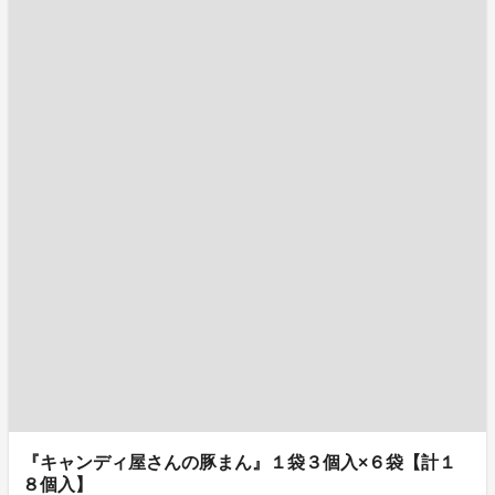
『キャンディ屋さんの豚まん』１袋３個入×６袋【計１
８個入】