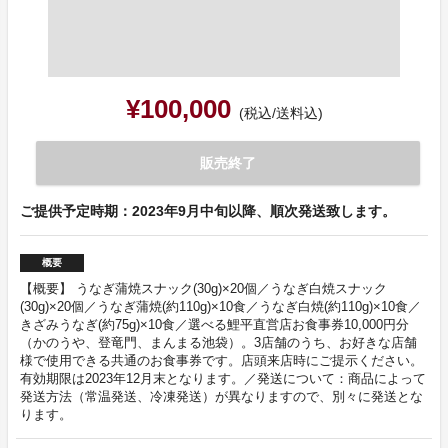
¥100,000
(税込/送料込)
販売終了
ご提供予定時期：2023年9月中旬以降、順次発送致します。
概要
【概要】 うなぎ蒲焼スナック(30g)×20個／うなぎ白焼スナック
(30g)×20個／うなぎ蒲焼(約110g)×10食／うなぎ白焼(約110g)×10食／
きざみうなぎ(約75g)×10食／選べる鯉平直営店お食事券10,000円分
（かのうや、登竜門、まんまる池袋）。3店舗のうち、お好きな店舗
様で使用できる共通のお食事券です。店頭来店時にご提示ください。
有効期限は2023年12月末となります。／発送について：商品によって
発送方法（常温発送、冷凍発送）が異なりますので、別々に発送とな
ります。