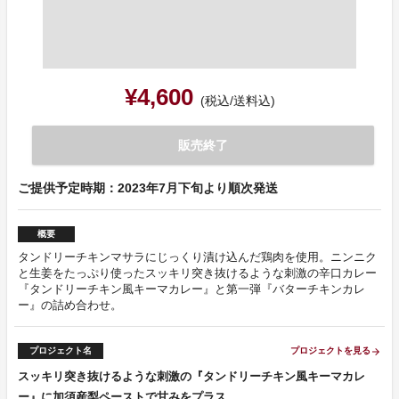
¥4,600
(税込/送料込)
販売終了
ご提供予定時期：2023年7月下旬より順次発送
概要
タンドリーチキンマサラにじっくり漬け込んだ鶏肉を使用。ニンニク
と生姜をたっぷり使ったスッキリ突き抜けるような刺激の辛口カレー
『タンドリーチキン風キーマカレー』と第一弾『バターチキンカレ
ー』の詰め合わせ。
プロジェクト名
プロジェクトを見る
arrow_forward
スッキリ突き抜けるような刺激の『タンドリーチキン風キーマカレ
ー』に加須産梨ペーストで甘みをプラス