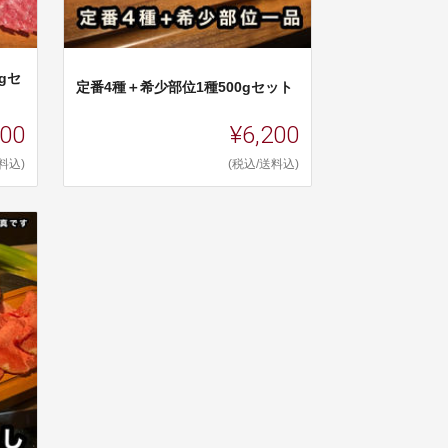
gセ
定番4種＋希少部位1種500gセット
200
¥6,200
料込)
(税込/送料込)