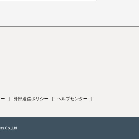
シー
|
外部送信ポリシー
|
ヘルプセンター
|
rs Co.,Ltd