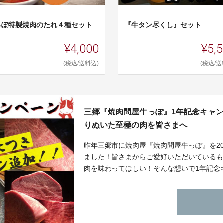
っぽ特製焼肉のたれ４種セット
『牛タン尽くし』セット
¥4,000
¥5,
(税込/送料込)
(税込/送
三郷『焼肉問屋牛っぽ』1年記念キャン
りぬいた至極の肉を皆さまへ
昨年三郷市に焼肉屋『焼肉問屋牛っぽ』を20
ました！皆さまからご愛好いただいている
肉を味わってほしい！そんな想いで1年記念