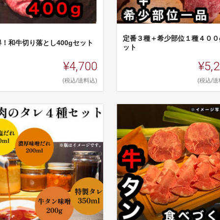
定番３種＋希少部位１種４００
得！和牛切り落とし400gセット
ット
¥4,700
¥5,
(税込/送料込)
(税込/送