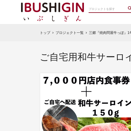
トップ
プロジェクト一覧
三郷『焼肉問屋牛っぽ』1
chevron_right
chevron_right
ご自宅用和牛サーロイ