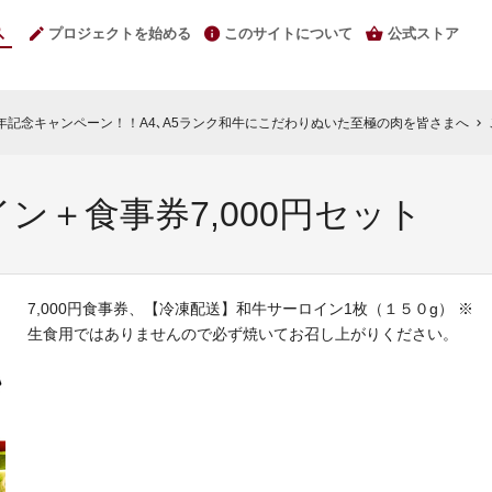
プロジェクトを始める
このサイトについて
公式ストア
年記念キャンペーン！！A4､A5ランク和牛にこだわりぬいた至極の肉を皆さまへ
chevron_right
ン＋食事券7,000円セット
7,000円食事券、【冷凍配送】和牛サーロイン1枚（１５０g） ※
生食用ではありませんので必ず焼いてお召し上がりください。