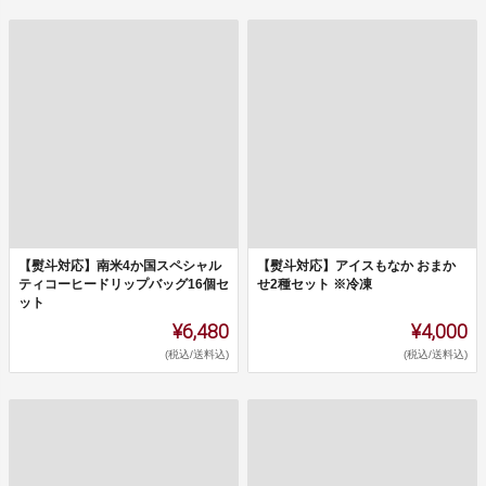
【熨斗対応】南米4か国スペシャル
【熨斗対応】アイスもなか おまか
ティコーヒードリップバッグ16個セ
せ2種セット ※冷凍
ット
¥6,480
¥4,000
(税込/送料込)
(税込/送料込)