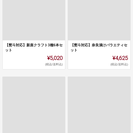
【熨斗対応】新座クラフト3種6本セ
【熨斗対応】奈良漬けバラエティセ
ット
ット
¥5,020
¥4,625
(税込/送料込)
(税込/送料込)