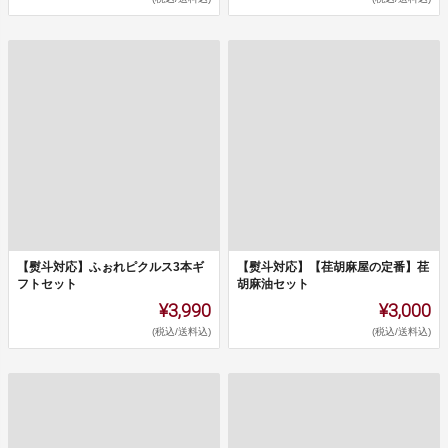
【熨斗対応】ふぉれピクルス3本ギ
【熨斗対応】【荏胡麻屋の定番】荏
フトセット
胡麻油セット
¥3,990
¥3,000
(税込/送料込)
(税込/送料込)