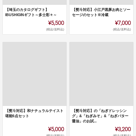
【埼玉のカタログギフト】
【熨斗対応】小江戸黒豚お肉とソー
IBUSHIGINギフト～多士彩々～
セージのセット※冷蔵
¥5,500
¥7,000
(税込/送料込)
(税込/送料込)
【熨斗対応】和ナチュラルテイスト
【熨斗対応】の「ねぎドレッシン
堪能6点セット
グ」&「ねぎみそ」&「ねぎバター
醤油」のお試...
¥5,000
¥3,200
(税込/送料込)
(税込/送料込)