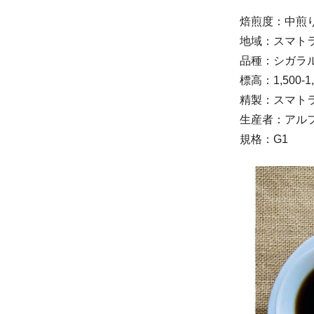
焙煎度：中煎
地域：スマト
品種：シガラル
標高：1,500-1
精製：スマト
生産者：アル
規格：G1