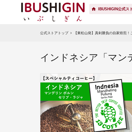
IBUSHIGIN公式ス
公式ストアトップ
【東松山発】真剣勝負の自家焙煎！
chevron_right
インドネシア「マンデ