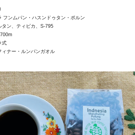
り
ラ フンムパン・ハスンドゥタン・ポルン
タン、ティピカ、S-795
,700m
ラ式
フィナー・ルンパンガオル