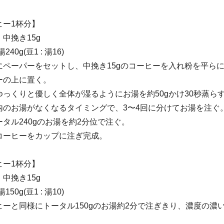
ヒー1杯分】
 中挽き15g
40g(豆1 : 湯16)
にペーパーをセットし、中挽き15gのコーヒーを入れ粉を平ら
ーの上に置く。
っくりと優しく全体が湿るようにお湯を約50gかけ30秒蒸ら
内のお湯がなくなるタイミングで、3〜4回に分けてお湯を注ぐ
タル240gのお湯を約2分位で注ぐ。
コーヒーをカップに注ぎ完成。
ヒー1杯分】
中挽き15g
50g(豆1 : 湯10)
ヒーと同様にトータル150gのお湯約2分で注ぎきり、濃度の濃