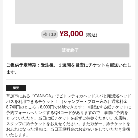
¥8,000
10
残り
(税込)
販売終了
ご提供予定時期：受注後、１週間を目安にチケットを郵送いたし
ます。
概要
草加市にある『CANNOA』でピトレティカヘッドスパと頭浸浴ヘッド
バスを利用できるチケット！ （シャンプー・ブロー込み）通常料金
8,740円のところ→8,000円で体験できます！ ※郵送する紙チケットに
予約フォームへリンクするQRコードがありますので、事前に予約を
とっていただき、当日は紙チケットを必ずご持参ください。来店時、
スタッフに紙チケットをお見せください。また万が一、紙チケットを
お忘れになった場合は、当日正規料金のお支払いをしていただき施術
いたします。