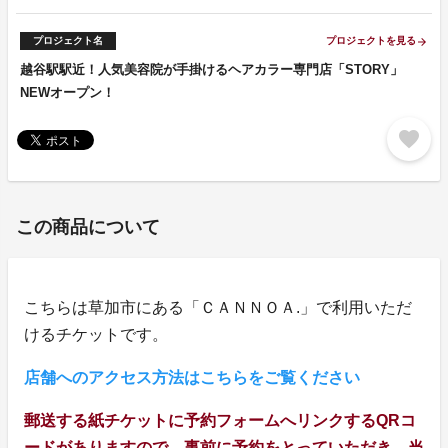
プロジェクト名
プロジェクトを見る
arrow_forward
越谷駅駅近！人気美容院が手掛けるヘアカラー専門店「STORY」
NEWオープン！
favorite
この商品について
こちらは草加市にある「ＣＡＮＮＯＡ.」で利用いただ
けるチケットです。
店舗へのアクセス方法はこちらをご覧ください
郵送する紙チケットに予約フォームへリンクするQRコ
ードがありますので、事前に予約をとっていただき、当