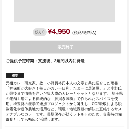
¥4,950
0
残り
(税込/送料込)
販売終了
ご提供予定時期：支援後、2週間以内に発送
概要
元祖カレー研究家、故・小野員裕氏本人の文章と共に紹介した著書
「神保町が大好き！毎日がカレー日和、たまーに居酒屋。」と小野氏
が最後まで情熱を注いだ集大成のカレーとセットとなります。 埼玉県
の老舗工場による伝統的な「胴搗き製粉」で作られたスパイスを使
用。埼玉発の産学民連携プロジェクトから誕生し、CO2吸収による脱
炭素化や遊休農地の活用など、環境・地域課題の解決に直結するサス
テナブルなカレーです。長期保存が効くレトルトのため、災害時の備
蓄食としても幅広く活躍します。