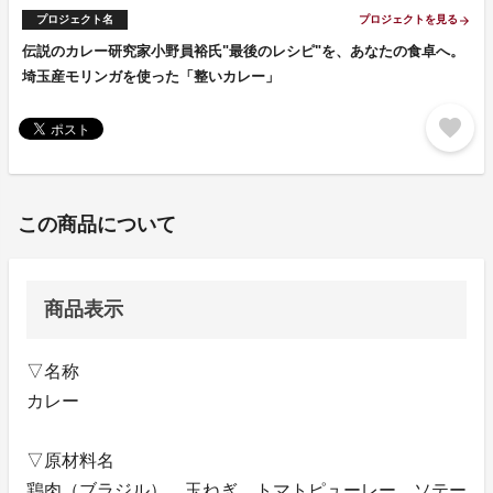
プロジェクト名
プロジェクトを見る
arrow_forward
伝説のカレー研究家小野員裕氏"最後のレシピ"を、あなたの食卓へ。
埼玉産モリンガを使った「整いカレー」
favorite
この商品について
商品表示
▽名称
カレー
▽原材料名
鶏肉（ブラジル）、玉ねぎ、トマトピューレー、ソテー