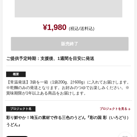
¥1,980
(税込/送料込)
販売終了
ご提供予定時期：支援後、1週間を目安に発送
概要
【常温発送】3袋を一箱（1袋200g、計600g）に入れてお届けします。
※乾麵のみの発送となります。お好みのつゆでお楽しみください。※
賞味期限が1年以上ある商品をお届けします。
プロジェクト名
プロジェクトを見る
arrow_forward
彩り鮮やか！埼玉の素材で作る三色のうどん『彩の国 彩（いろどり）
うどん』