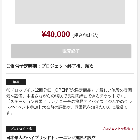
¥40,000
(税込/送料込)
販売終了
ご提供予定時期：プロジェクト終了後、順次
概要
①ドロップイン12回分②（OPEN記念限定商品）／新しい施設の雰囲
気や設備、本番さながらの環境で長期間練習できるチケットです。
【ステーション練習／ラン／コーチの簡易アドバイス／ジムでのクラ
スorイベント参加】大会前の調整や、雰囲気を知りたい方に最適で
す。
プロジェクト名
プロジェクトを見る
arrow_forward
日本最大のハイブリッドトレーニング施設の設立