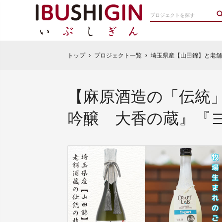
トップ
プロジェクト一覧
埼玉県産【山田錦】と老舗
chevron_right
chevron_right
【麻原酒造の「伝統
吟醸 大香の蔵』『