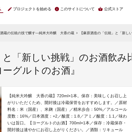
プロジェクトを始める
このサイトについて
公式ストア
酒蔵の伝統の技で醸す―純米大吟醸 大香の蔵
【麻原酒造の「伝統」と「新しい挑戦」の
chevron_right
」と「新しい挑戦」のお酒飲み
ヨーグルトのお酒』
【純米大吟醸 大香の蔵】720ml×1本。保存：美味しくお召し上
がりいただくため、開封後は冷蔵保管をおすすめします。／原材
料名：米（国産）、米麹（国産）／精米歩合：50%／アルコール
度数：16%／日本酒度：+2／酸度：1.8／アミノ酸度：1.1／味わ
いは旨口。【ヨーグルトのお酒】700ml×1本／保存：冷蔵保存・
開封後は速やかにお召し上がりください。／酒類：リキュール