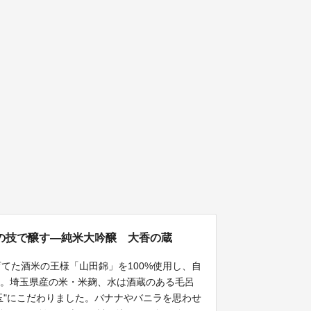
の技で醸す―純米大吟醸 大香の蔵
てた酒米の王様「山田錦」を100%使用し、自
醸。埼玉県産の米・米麹、水は酒蔵のある毛呂
玉"にこだわりました。バナナやバニラを思わせ