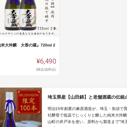
米大吟醸 大香の蔵』720ml 2
¥6,490
(税込/送料込)
埼玉県産【山田錦】と老舗酒蔵の伝統
明治15年創業の麻原酒造が、埼玉・加須で育
社酵母で低温でじっくりと醸した純米大吟
山町の井戸水を使い、原料から製造まで"埼