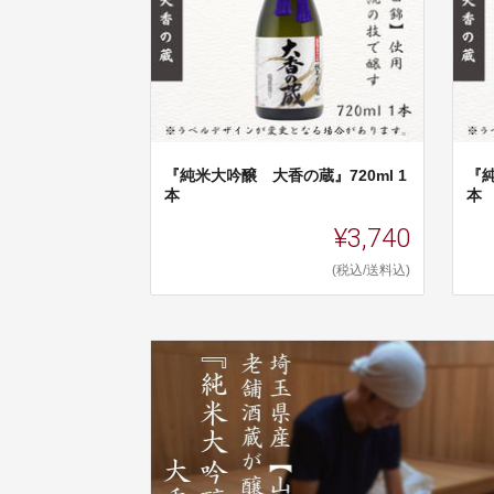
『純米大吟醸 大香の蔵』720ml 1
『純
本
本
¥3,740
(税込/送料込)