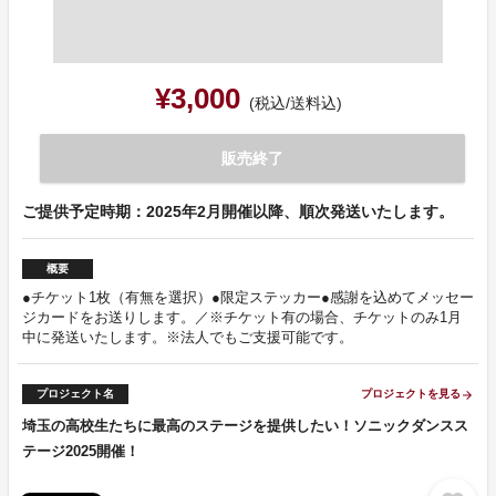
¥3,000
(税込/送料込)
販売終了
ご提供予定時期：2025年2月開催以降、順次発送いたします。
概要
●チケット1枚（有無を選択）●限定ステッカー●感謝を込めてメッセー
ジカードをお送りします。／※チケット有の場合、チケットのみ1月
中に発送いたします。※法人でもご支援可能です。
プロジェクト名
プロジェクトを見る
arrow_forward
埼玉の高校生たちに最高のステージを提供したい！ソニックダンスス
テージ2025開催！