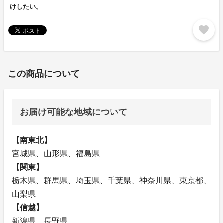
けしたい。
favorite
この商品について
お届け可能な地域について
【南東北】
宮城県、山形県、福島県
【関東】
栃木県、群馬県、埼玉県、千葉県、神奈川県、東京都、
山梨県
【信越】
新潟県、長野県