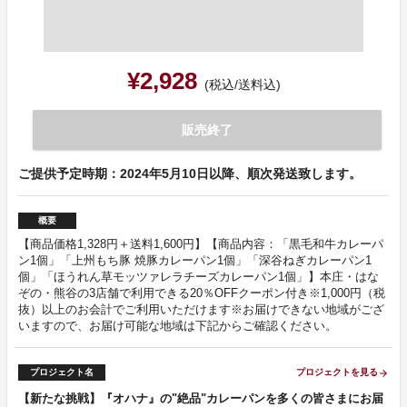
¥2,928
(税込/送料込)
販売終了
ご提供予定時期：2024年5月10日以降、順次発送致します。
概要
【商品価格1,328円＋送料1,600円】【商品内容：「黒毛和牛カレーパ
ン1個」「上州もち豚 焼豚カレーパン1個」「深谷ねぎカレーパン1
個」「ほうれん草モッツァレラチーズカレーパン1個」】本庄・はな
ぞの・熊谷の3店舗で利用できる20％OFFクーポン付き※1,000円（税
抜）以上のお会計でご利用いただけます※お届けできない地域がござ
いますので、お届け可能な地域は下記からご確認ください。
プロジェクト名
プロジェクトを見る
arrow_forward
【新たな挑戦】『オハナ』の"絶品"カレーパンを多くの皆さまにお届