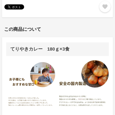
favorite
この商品について
てりやきカレー 180ｇ×3食