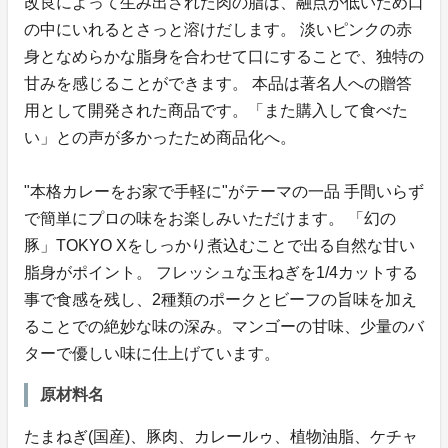
改良によって生み出された肉の脂は、融点が低いため口
の中にいれるとさっと溶けだします。 淡いピンクの赤
身となめらかな脂身を合わせて口にすることで、独特の
甘みを感じることができます。 本品は著名人への贈答
用として開発された商品です。「また購入して食べた
い」との声が多かったため商品化へ。
"本格カレーをお家で手軽に"がテーマの一品 手間いらず
で簡単にプロの味をお楽しみいただけます。 「幻の
豚」TOKYO Xをしっかり煮込むことで出る自然な甘い
脂身がポイント。 フレッシュな玉ねぎを1/4カットする
事で食感を残し、2種類のポークとビーフの旨味を加え
ることでの絶妙な味の深み。マンゴーの甘味、少量のバ
ターで優しい味に仕上げています。
原材料名
たまねぎ(国産)、豚肉、カレールゥ、植物油脂、ケチャ