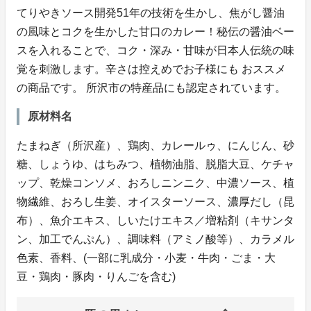
てりやきソース開発51年の技術を生かし、焦がし醤油
の風味とコクを生かした甘口のカレー！秘伝の醤油ベー
スを入れることで、コク・深み・甘味が日本人伝統の味
覚を刺激します。辛さは控えめでお子様にも おススメ
の商品です。 所沢市の特産品にも認定されています。
原材料名
たまねぎ（所沢産）、鶏肉、カレールゥ、にんじん、砂
糖、しょうゆ、はちみつ、植物油脂、脱脂大豆、ケチャ
ップ、乾燥コンソメ、おろしニンニク、中濃ソース、植
物繊維、おろし生姜、オイスターソース、濃厚だし（昆
布）、魚介エキス、しいたけエキス／増粘剤（キサンタ
ン、加工でんぷん）、調味料（アミノ酸等）、カラメル
色素、香料、(一部に乳成分・小麦・牛肉・ごま・大
豆・鶏肉・豚肉・りんごを含む)