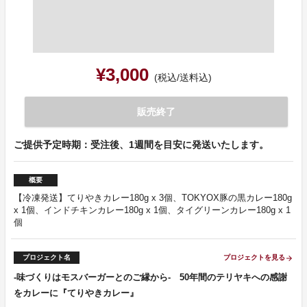
¥3,000
(税込/送料込)
販売終了
ご提供予定時期：受注後、1週間を目安に発送いたします。
概要
【冷凍発送】てりやきカレー180g x 3個、TOKYOX豚の黒カレー180g
x 1個、インドチキンカレー180g x 1個、タイグリーンカレー180g x 1
個
プロジェクト名
プロジェクトを見る
arrow_forward
-味づくりはモスバーガーとのご縁から- 50年間のテリヤキへの感謝
をカレーに『てりやきカレー』