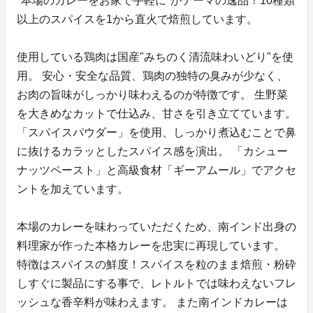
"本場のカレーをお家で手軽に"がテーマの逸品！10種類
以上のスパイスを1から直火で焙煎しています。
使用している鶏肉は国産"みちのく清流味わいどり"を使
用。 安心・安全な品質、鶏肉の独特の臭みが少なく、
お肉の旨味がしっかり味わえるのが特徴です。 生野菜
を大きめなカットで仕込み、甘さを引き立てています。
「スパイスパウダー」を使用、しっかり煮込むことで鼻
に抜けるカラッとしたスパイス感を演出。 「カシュー
ナッツペースト」と高級食材「ギーアムール」でアクセ
ントを加えています。
本場のカレーを味わっていただくため、南インド出身の
料理家が作った本格カレーを忠実に再現しています。
特徴はスパイスの鮮度！スパイスを粒のまま焙煎・粉砕
しすぐに製品にする事で、レトルトでは味わえないフレ
ッシュな香辛料が味わえます。 また南インドカレーは