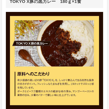
TOKYO X豚の黒カレー 180ｇ×1食