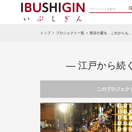
トップ
プロジェクト一覧
熊谷の夏を、これからも。
chevron_right
chevron_right
― 江戸から続
このプロジェクト