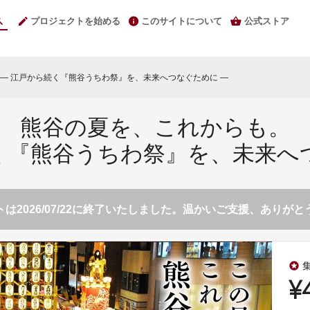
プロジェクトを始める
このサイトについて
公式ストア
― 江戸から続く『熊谷うちわ祭』を、未来へつなぐために ―
熊谷の夏を、これからも。
く『熊谷うちわ祭』を、未来へ
は2026/07/22に終了いたしました。温かいご支援、ありが
stars
¥