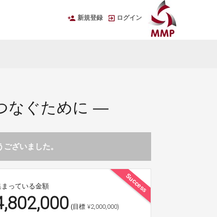
新規登録
ログイン
つなぐために ―
とうございました。
Success
集まっている金額
4,802,000
¥2,000,000)
(目標