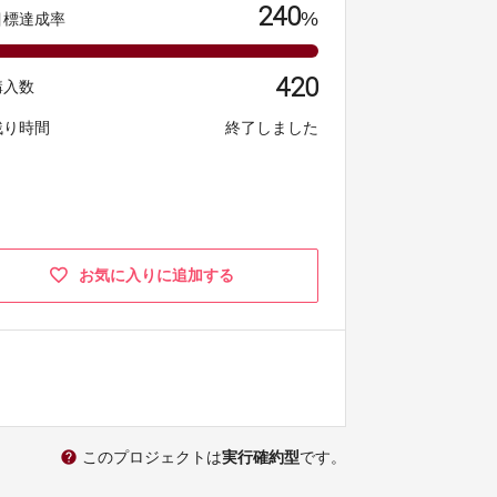
240
%
目標達成率
420
購入数
残り時間
終了しました
お気に入りに追加する
help
このプロジェクトは
実行確約型
です。